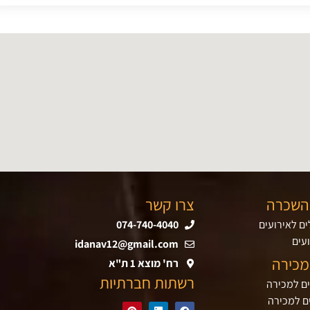
השכרה
צרו קשר
ם לאירועים
074-740-4040
עים
idanav12@gmail.com
מכירה
רח' מוצא 1 ת"א
רשתות חברתיות
ים למכירה
ם למכירה