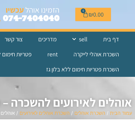
לתוכן
הזמינו אוהל
עכשיו
0
₪
0.00
074-7404040
דף בית
sell
מדריכים
צור קשר
השכרת אוהלי לייקרה
rent
פטריות חימום 
השכרת פטריות חימום ללא בלון גז
אוהלים לאירועים להשכרה – 
עמוד הבית
/
השכרת אוהלים
/
השכרת אוהלים לאירועים
/ אוהלים 