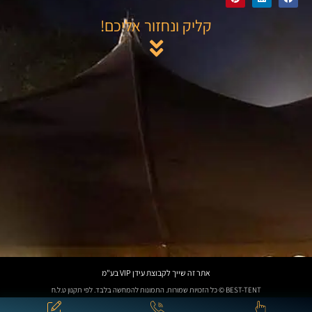
קליק ונחזור אליכם!
אתר זה שייך לקבוצת עידן VIP בע"מ
BEST-TENT © כל הזכויות שמורות. התמונות להמחשה בלבד. לפי תקנון ט.ל.ח