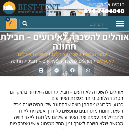
לתוכן
הזמינו אוהל
עכשיו
074-7404040
0
אוהלים להשכרה לאירועים – חבילת
השכרת אוהלי אבלים
השכרת פטריות חימום כולל בלון גז
השכרת פטריות חימום ללא בלון גז
השכרת אוהלי לייקרה
אביזרים נילווים להשכרה
פטריות חימום להשכרה
חתונה
עמוד הבית
/
השכרת אוהלים
/
השכרת אוהלים
לאירועים
/ אוהלים להשכרה לאירועים – חבילת חתונה
אוהלים להשכרה לאירועים – חבילת חתונה -אירועי בוטיק הם
הטרנד הלוהט ביותר בסצנת האירועים
כרגע. כל זוג שמתחתן רוצה שהחתונה שלו תהיה שונה מכל
השאר, וזוגות מתחתנים מחפשים כל דרך אפשרית לייחד
ולהבדיל את עצמם ואת האירוע שלהם על מנת לייצר חוויה
מרגשת שלא תשכח לאורך זמן, החל ממיתוג אישי ואטרקציות