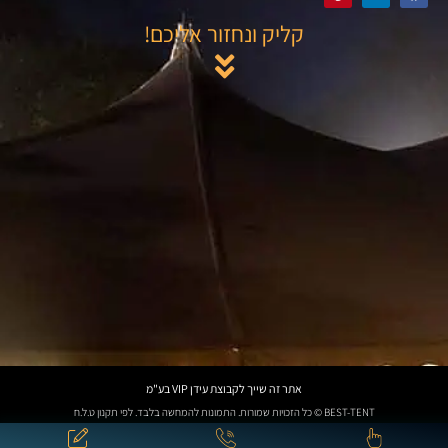
קליק ונחזור אליכם!
אתר זה שייך לקבוצת עידן VIP בע"מ
BEST-TENT © כל הזכויות שמורות. התמונות להמחשה בלבד. לפי תקנון ט.ל.ח