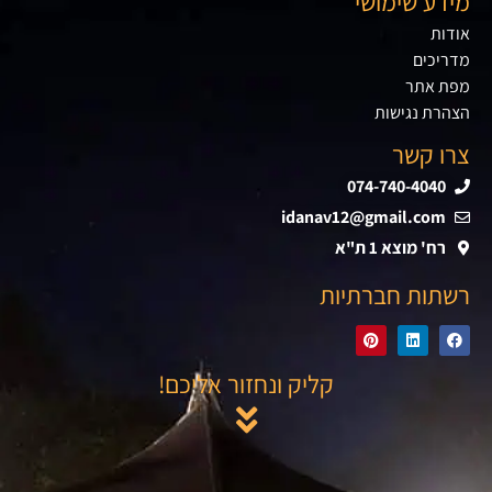
מידע שימושי
אודות
מדריכים
מפת אתר
הצהרת נגישות
צרו קשר
074-740-4040
idanav12@gmail.com
רח' מוצא 1 ת"א
רשתות חברתיות
קליק ונחזור אליכם!