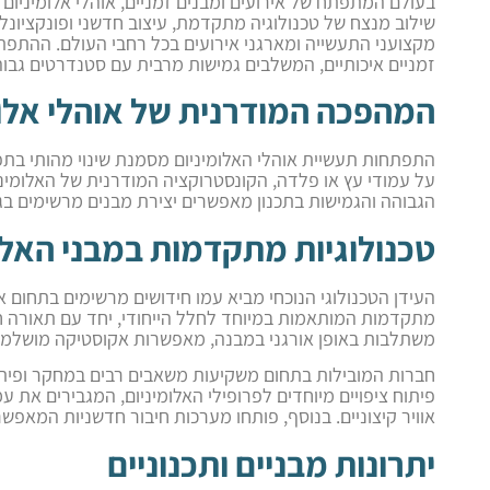
בעולם המתפתח של אירועים ומבנים זמניים, אוהלי אלומיניו
שילוב מנצח של טכנולוגיה מתקדמת, עיצוב חדשני ופונקציונל
מקצועני התעשייה ומארגני אירועים בכל רחבי העולם. ההתפ
זמניים איכותיים, המשלבים גמישות מרבית עם סטנדרטים גבוהי
המהפכה המודרנית של אוהלי אלומ
התפתחות תעשיית אוהלי האלומיניום מסמנת שינוי מהותי בתפ
על עמודי עץ או פלדה, הקונסטרוקציה המודרנית של האלומינ
הגבוהה והגמישות בתכנון מאפשרים יצירת מבנים מרשימים בגד
טכנולוגיות מתקדמות במבני האלו
העידן הטכנולוגי הנוכחי מביא עמו חידושים מרשימים בתחום א
מתקדמות המותאמות במיוחד לחלל הייחודי, יחד עם תאורה 
משתלבות באופן אורגני במבנה, מאפשרות אקוסטיקה מושלמת ו
חברות המובילות בתחום משקיעות משאבים רבים במחקר ופיתו
פיתוח ציפויים מיוחדים לפרופילי האלומיניום, המגבירים את 
אוויר קיצוניים. בנוסף, פותחו מערכות חיבור חדשניות המאפש
יתרונות מבניים ותכנוניים