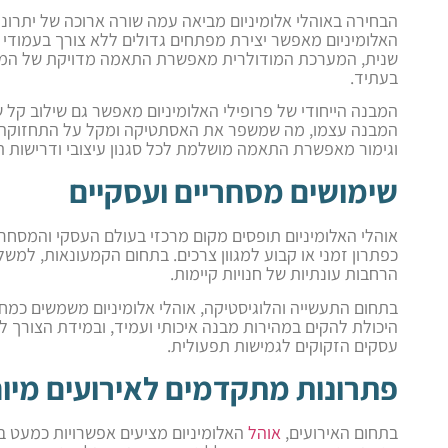
הבחירה באוהלי אלומיניום מביאה עמה שורה ארוכה של יתרונות 
האלומיניום מאפשר יצירת מפתחים גדולים ללא צורך בעמודי 
שנית, המערכת המודולרית מאפשרת התאמה מדויקת של המבנה
בעתיד.
המבנה הייחודי של פרופילי האלומיניום מאפשר גם שילוב קל ש
המבנה עצמו, מה שמשפר את האסתטיקה ומקל על התחזוקה הש
וגימור מאפשרת התאמה מושלמת לכל סגנון עיצובי ודרישות ת
שימושים מסחריים ועסקיים
אוהלי האלומיניום תופסים מקום מרכזי בעולם העסקי והמסחר
כפתרון זמני או קבוע למגוון צרכים. בתחום הקמעונאות, למשל
הרחבות עונתיות של חנויות קיימות.
בתחום התעשייה והלוגיסטיקה, אוהלי אלומיניום משמשים כמחסני
היכולת להקים במהירות מבנה איכותי ועמיד, ובמידת הצורך ל
עסקים הזקוקים לגמישות תפעולית.
פתרונות מתקדמים לאירועים מיו
בתחום האירועים,
אוהל
האלומיניום מציעים אפשרויות כמעט בל