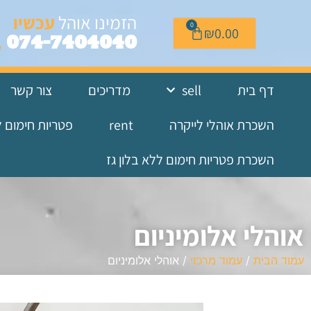
לתוכן
הזמינו אוהל
עכשיו
0
₪
0.00
074-7404040
דף בית
sell
מדריכים
צור קשר
השכרת אוהלי לייקרה
rent
פטריות חימום 
השכרת פטריות חימום ללא בלון גז
אוהלי אלומיניום
עמוד הבית
/
עמוד מרכזי
/ אוהלי אלומיניום