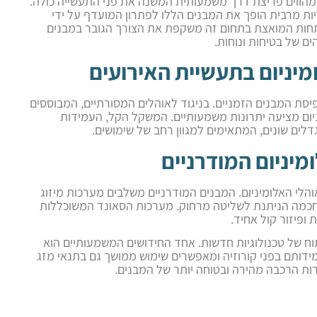
ם מהווים פריצת דרך משמעותית המשנה את פני התעשייה כולה.
יות מרבית הופך את המבנים הללו לפתרון המועדף על ידי
תחות המואצת בתחום זה משקפת את הצורך הגובר במבנים
ם של בטיחות ונוחות.
יניום בתעשיית האירועים
יסת המבנים הזמניים. בניגוד לאוהלים המסורתיים, המבוססים
יום מציעה יתרונות משמעותיים. המשקל הקל, העמידות
לים שונים, המתאימים למגוון רחב של שימושים.
מיניום המודרניים
והלי האלומיניום. המבנים המודרניים משלבים מערכות מיזוג
חכמה הניתנת לשליטה מרחוק. מערכות הסאונד המשוכללות
פיזור קול אחיד.
ח של טכנולוגיות חדשות. אחד החידושים המשמעותיים הוא
עמידותם בפני קורוזיה ומאפשרים שימוש ממושך גם בתנאי מזג
רות הרכבה מהירה ובטוחה יותר של המבנים.