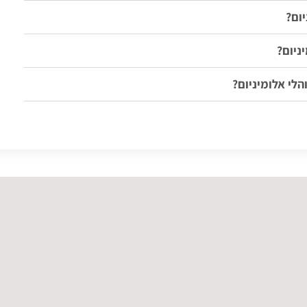
ום?
ניום?
לי אלומיניום?