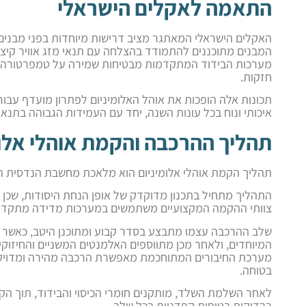
התאמה לאקלים הישראלי
האקלים הישראלי המאתגר מציב דרישות מיוחדות בפני מבנים זמ
המבנים מתוכננים להתמודד בהצלחה עם תנאי מזג אוויר קיצונ
מערכות הבידוד המתקדמות מבטיחות שמירה על טמפרטורה נ
חזקות.
תכונות אלה הופכות את אוהל האלומיניום לפתרון מועדף עבור
איכותי ונוח בכל עונות השנה, יחד עם העמידות הגבוהה בת
תהליך ההרכבה והקמת אוהלי אלומ
תהליך הקמת אוהלי אלומיניום הוא מלאכת מחשבת הנדסית המ
התהליך מתחיל בתכנון מדוקדק של אופן הנחת היסודות, שכן יצ
צוותי ההקמה המקצועיים משתמשים במערכות מדידה מתקדמות 
שלב ההרכבה עצמו מתבצע בסדר קבוע ומתוכנן היטב, כאשר 
המיוחדים, ולאחר מכן מתווספים האלמנטים המשניים והחיזוקי
מערכת החיבורים המתוחכמת מאפשרת הרכבה מהירה ומדויקת,
בטוחה.
לאחר השלמת השלד, מותקנים חומרי הכיסוי והבידוד, תוך הקפ
בבדיקות בטיחות קפדניות בכל שלב.