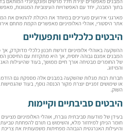
המבנים מאפשרים יצירת חלל מרשים ופונקציונלי המותאם בדי
בתוך המבנה, יחד עם האפשרויות העיצוביות המגוונות, מאפשרת
מארגני אירועים מעריכים במיוחד את היכולת להתאים את המבנ
אתר היסטורי, אוהלי האלומיניום מאפשרים הקמת מתחם איר
היבטים כלכליים ותפעוליים
ההשקעה באוהלי אלומיניום דורשת תכנון כלכלי מדוקדק, אך
המבנים אמנם גבוהה יחסית, אך היא מתקזזת עם החיסכון המ
של החומרים מבטיחה אורך חיים ממושך, בעוד שהיעילות האנ
והמיזוג.
חברות רבות מגלות שהשקעה במבנים אלה מספקת גם הזדמנוי
או שימושים זמניים יוצרת מקור הכנסה נוסף, בעוד שהגמישות
השוק.
היבטים סביבתיים וקיימות
בעידן של מודעות סביבתית גוברת, אוהלי האלומיניום מציעים 
חומר הניתן למיחזור מלא, והשימוש בו תורם להפחתת טביע
והיעילות האנרגטית הגבוהה מפחיתות משמעותית את צריכת