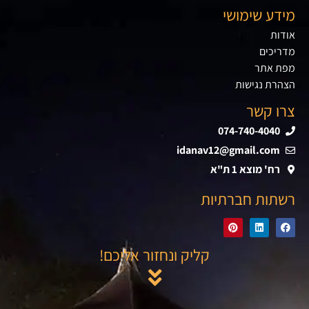
מידע שימושי
אודות
מדריכים
מפת אתר
הצהרת נגישות
צרו קשר
074-740-4040
idanav12@gmail.com
רח' מוצא 1 ת"א
רשתות חברתיות
קליק ונחזור אליכם!