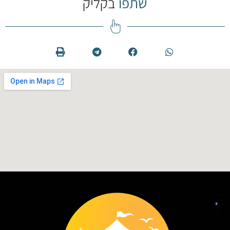
שתפו
בקליק