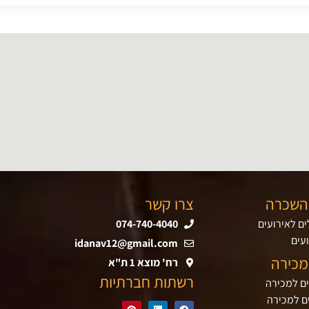
השכרה
צרו קשר
ם לאירועים
074-740-4040
עים
idanav12@gmail.com
מכירה
רח' מוצא 1 ת"א
רשתות חברתיות
ים למכירה
ם למכירה