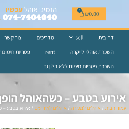
לתוכן
הזמינו אוהל
עכשיו
0
₪
0.00
074-7404040
דף בית
sell
מדריכים
צור קשר
השכרת אוהלי לייקרה
rent
פטריות חימום 
השכרת פטריות חימום ללא בלון גז
אירוע בטבע – כשהאוהל הופך
עמוד הבית
/
אוהלים למכירה
/
אוהלים לאירועים
/ אירוע בטבע – כ