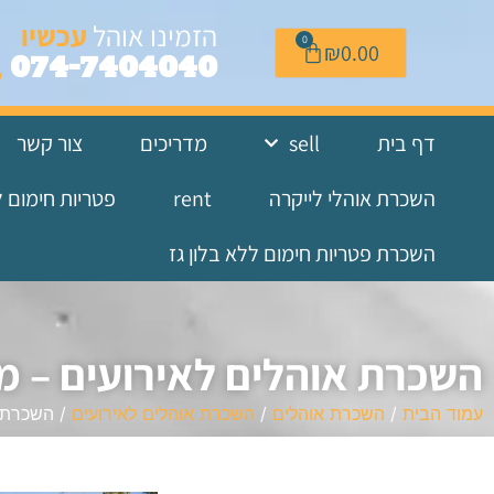
לתוכן
הזמינו אוהל
עכשיו
0
₪
0.00
074-7404040
דף בית
sell
מדריכים
צור קשר
השכרת אוהלי לייקרה
rent
פטריות חימום 
השכרת פטריות חימום ללא בלון גז
השכרת אוהלים לאירועים – מ
עמוד הבית
/
השכרת אוהלים
/
השכרת אוהלים לאירועים
/ השכרת א