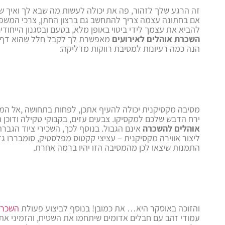
זה הרגע שלך לזהור, פה את יכולה לעשות מה שבא לך ואיך שב
אם בחתונה עצמה צריך להתחשב גם ברצון החתן, צרכי המשפ
להביא את עצמך לידי ביטוי באופן מלא, בטעם ובסגנון הייחודים
השכרת אוהלים לאירועים
מאפשרת לך לקבל חלל שהוא דף חלק
הנה כמה רעיונות למסיבת רווקות מדליקה:
מסיבה מקסיקנית יכולה להעיף אתכן, לפחות בתחושה ,אל המק
ירח הדבש שלכם למקסיקו. צבעים עזים, בקבוקי טקילה ודוכן ת
אוהלים להשכרה
אינם הגבול. בנוסף לכך, השכירי ציוד הגברה
ליצור אווירה מקסיקנית – עציצי קקטוס מפלסטיק, סומבררו ג
התמנות שיצאו לכן מהמסיבה הזו יהיו ברמה אחרת.
והזוכה באוסקר היא… את כמובן! בנוסף לביצוע פעולת
השכרת
עמודי זהב עם חבלים אדומים שיתחמו את השטיח, והזמיני א