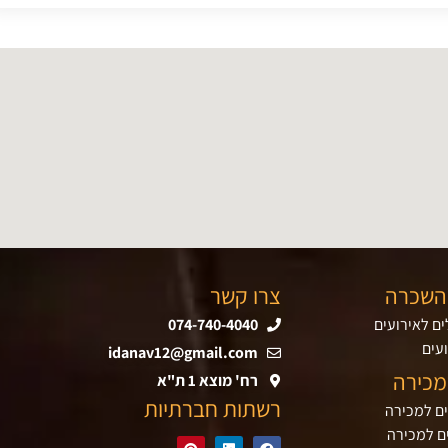
השכרה
צרו קשר
ם לאירועים
074-740-4040
עים
idanav12@gmail.com
מכירה
רח' מוצא 1 ת"א
רשתות חברתיות
ים למכירה
ם למכירה