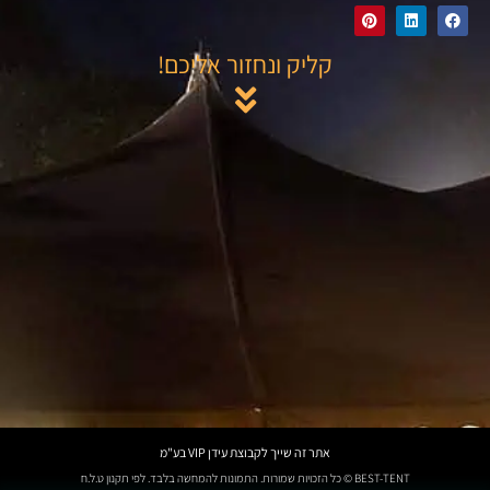
קליק ונחזור אליכם!
אתר זה שייך לקבוצת עידן VIP בע"מ
BEST-TENT © כל הזכויות שמורות. התמונות להמחשה בלבד. לפי תקנון ט.ל.ח