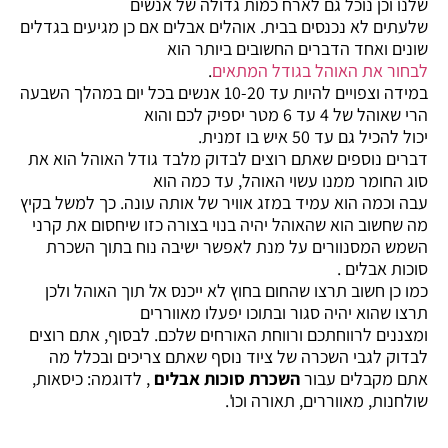
שלנו וכן נוכל גם לארח כמות גדולה של אנשים
שלעתים לא נכנסים בבית. אוהלים אבלים אם כן מגיעים בגדלים
שונים ואחד הדברים החשובים ביותר הוא
לבחור את האוהל בגודל המתאים
.
במידה וצפויים להיות עד 10-20 אנשים בכל יום במהלך השבעה
הרי שאוהל של 4 עד 6 מטר יספיק לכם והוא
יכול להכיל גם עד 50 איש בו זמנית.
דברים נוספים שאתם רוצים לבדוק מלבד גודל האוהל הוא את
סוג החומר ממנו עשוי האוהל, עד כמה הוא
עבה וכמה הוא עמיד במזג אוויר של אותה עונה. כך למשל בקיץ
מה שחשוב הוא שהאוהל יהיה בנוי בצורה כזו שיחסום את קרני
השמש המסנוורים על מנת לאפשר ישיבה נוח בתוך השכרת
סוכות אבלים .
כמו כן חשוב תרצו שהחום בחוץ לא ייכנס אל תוך האוהל ולכן
תרצו שהוא יהיה סגור ובתוכו יפעלו מאווררים
ומצננים לרווחתכם ורווחת האורחים שלכם. לבסוף, אתם רוצים
לבדוק לגבי השכרה של ציוד נוסף שאתם צריכים ובכלל מה
אתם מקבלים עבור
השכרת סוכות אבלים
, לדוגמה: כיסאות,
שולחנות, מאווררים, תאורה וכו'.