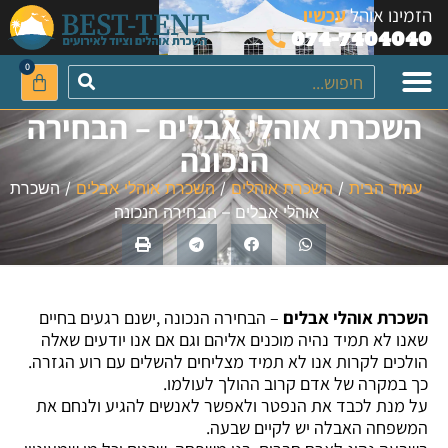
לתוכן
הזמינו אוהל
עכשיו
074-7404040
0
השכרת אוהלי אבלים – הבחירה
השכרת אוהלי אבלים
השכרת פטריות חימום כולל בלון גז
השכרת פטריות חימום ללא בלון גז
השכרת אוהלי לייקרה
אביזרים נילווים להשכרה
פטריות חימום להשכרה
הנכונה
עמוד הבית
/
השכרת אוהלים
/
השכרת אוהלי אבלים
/ השכרת
אוהלי אבלים – הבחירה הנכונה
השכרת אוהלי אבלים
– הבחירה הנכונה ,ישנם רגעים בחיים
שאנו לא תמיד נהיה מוכנים אליהם וגם אם אנו יודעים שאלה
הולכים לקרות אנו לא תמיד מצליחים להשלים עם רוע הגזרה.
כך במקרה של אדם קרוב ההולך לעולמו.
על מנת לכבד את הנפטר ולאפשר לאנשים להגיע ולנחם את
המשפחה האבלה יש לקיים שבעה.