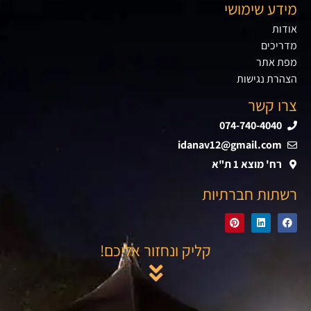
מידע שימושי
אודות
מדריכים
מפת אתר
הצהרת נגישות
צרו קשר
074-740-4040
idanav12@gmail.com
רח' מוצא 1 ת"א
רשתות חברתיות
קליק ונחזור אליכם!