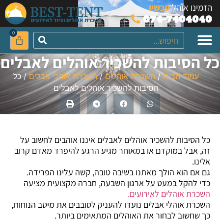
לתוכן
הזמינו אוהל
עכשיו
074-7404040
0
כל הסיבות להשכיר אוהלים לאבלים
השכרת אוהלי אבלים
השכרת פטריות חימום כולל בלון גז
השכרת פטריות חימום ללא בלון גז
השכרת אוהלי לייקרה
אביזרים נילווים להשכרה
פטריות חימום להשכרה
עמוד הבית
/
השכרת אוהלים
/
השכרת אוהלי אבלים
/ כל
הסיבות להשכיר אוהלים לאבלים
כל הסיבות להשכיר אוהלים לאבלים איננו אוהבים לחשוב על
זה, אבל במוקדם או במאוחר מגיע הרגע להיפרד מאדם קרוב
אלינו.
גם אם הוא הולך מאתנו בשיבה טובה, קשה עלינו הפרידה.
כדי להקל במעט על ארגון השבעה, חברה מקצועית מציעה
השכרת אוהלים לאירועים.
השכרת אוהלי אבלים נועדו להעניק לסובבים את מיטב הנוחות,
כך שחשוב לבחור את האוהלים המתאימים ביותר.