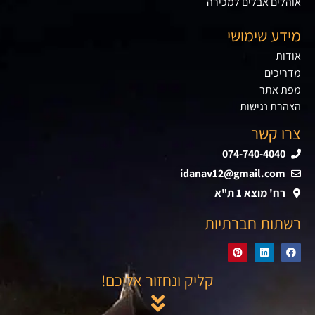
אוהלים אבלים למכירה
מידע שימושי
אודות
מדריכים
מפת אתר
הצהרת נגישות
צרו קשר
074-740-4040
idanav12@gmail.com
רח' מוצא 1 ת"א
רשתות חברתיות
קליק ונחזור אליכם!