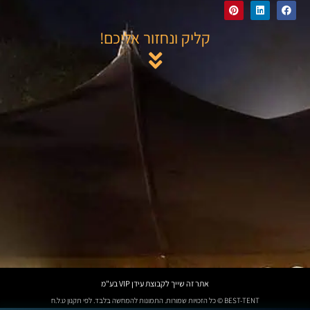
קליק ונחזור אליכם!
אתר זה שייך לקבוצת עידן VIP בע"מ
BEST-TENT © כל הזכויות שמורות. התמונות להמחשה בלבד. לפי תקנון ט.ל.ח