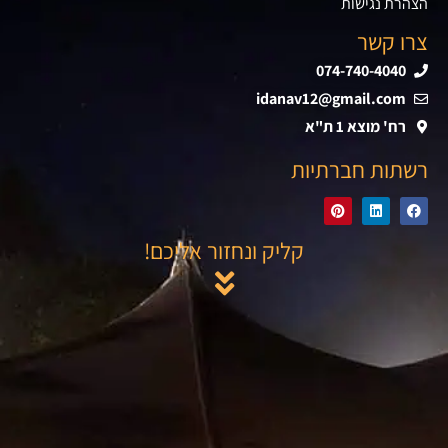
הצהרת נגישות
צרו קשר
074-740-4040
idanav12@gmail.com
רח' מוצא 1 ת"א
רשתות חברתיות
קליק ונחזור אליכם!