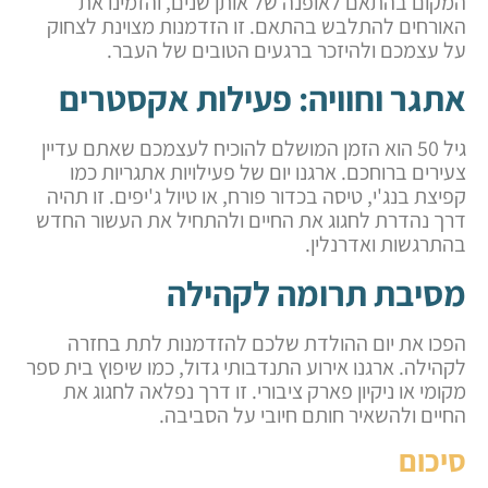
המקום בהתאם לאופנה של אותן שנים, והזמינו את
האורחים להתלבש בהתאם. זו הזדמנות מצוינת לצחוק
על עצמכם ולהיזכר ברגעים הטובים של העבר.
אתגר וחוויה: פעילות אקסטרים
גיל 50 הוא הזמן המושלם להוכיח לעצמכם שאתם עדיין
צעירים ברוחכם. ארגנו יום של פעילויות אתגריות כמו
קפיצת בנג'י, טיסה בכדור פורח, או טיול ג'יפים. זו תהיה
דרך נהדרת לחגוג את החיים ולהתחיל את העשור החדש
בהתרגשות ואדרנלין.
מסיבת תרומה לקהילה
הפכו את יום ההולדת שלכם להזדמנות לתת בחזרה
לקהילה. ארגנו אירוע התנדבותי גדול, כמו שיפוץ בית ספר
מקומי או ניקיון פארק ציבורי. זו דרך נפלאה לחגוג את
החיים ולהשאיר חותם חיובי על הסביבה.
סיכום