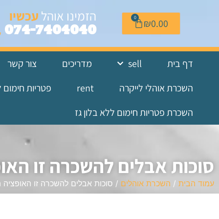
לתוכן
הזמינו אוהל
עכשיו
0
₪
0.00
074-7404040
דף בית
sell
מדריכים
צור קשר
השכרת אוהלי לייקרה
rent
פטריות חימום 
השכרת פטריות חימום ללא בלון גז
סוכות אבלים להשכרה זו הא
עמוד הבית
/
השכרת אוהלים
/ סוכות אבלים להשכרה זו האופציה