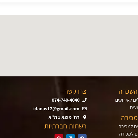
השכרה
צרו קשר
ם לאירועים
074-740-4040
עים
idanav12@gmail.com
מכירה
רח' מוצא 1 ת"א
רשתות חברתיות
ים למכירה
ם למכירה