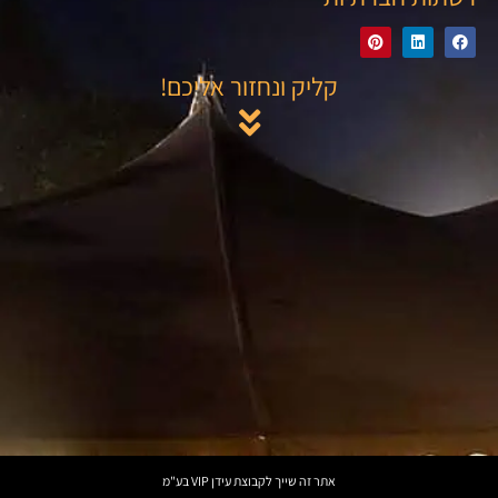
קליק ונחזור אליכם!
אתר זה שייך לקבוצת עידן VIP בע"מ