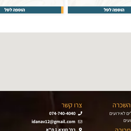
הוספה לסל
הוספה לסל
השכרה
צרו קשר
ם לאירועים
074-740-4040
עים
idanav12@gmail.com
מכירה
רח' מוצא 1 ת"א