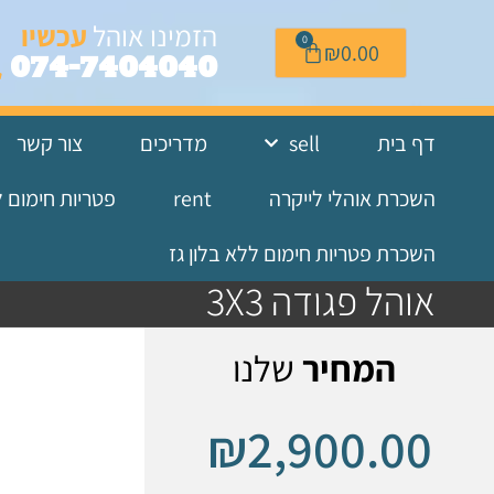
לתוכן
הזמינו אוהל
עכשיו
0
₪
0.00
074-7404040
דף בית
sell
מדריכים
צור קשר
השכרת אוהלי לייקרה
rent
פטריות חימום 
השכרת פטריות חימום ללא בלון גז
אוהל פגודה 3X3
המחיר
שלנו
₪
2,900.00