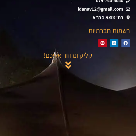
074-740-4040
idanav12@gmail.com
רח' מוצא 1 ת"א
רשתות חברתיות
קליק ונחזור אליכם!