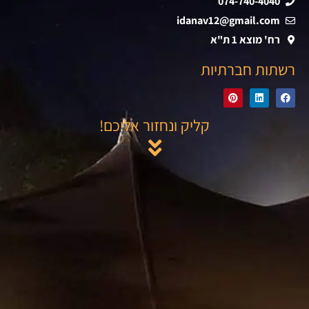
074-740-4040
idanav12@gmail.com
רח' מוצא 1 ת"א
רשתות חברתיות
קליק ונחזור אליכם!