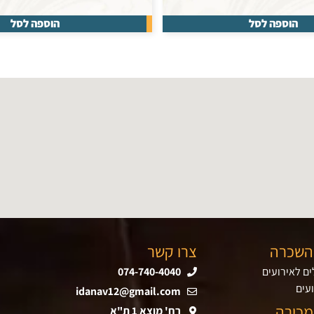
הוספה לסל
הוספה לסל
השכרה
צרו קשר
ם לאירועים
074-740-4040
עים
idanav12@gmail.com
מכירה
רח' מוצא 1 ת"א