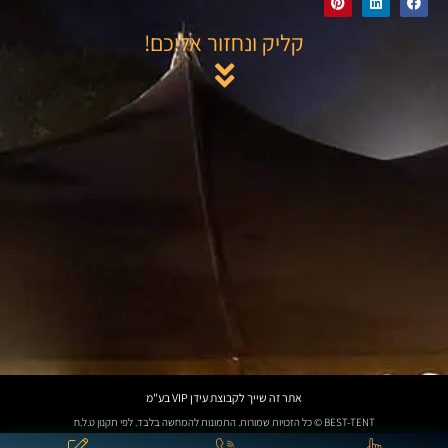
קליק ונחזור אליכם!
אתר זה שייך לקבוצת עידן VIP בע"מ
BEST-TENT © כל הזכויות שמורות. התמונות להמחשה בלבד. לפי תקנון ט.ל.ח