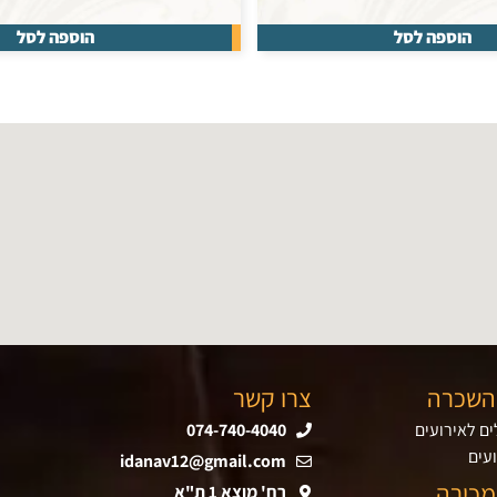
הוספה לסל
הוספה לסל
השכרה
צרו קשר
ם לאירועים
074-740-4040
עים
idanav12@gmail.com
מכירה
רח' מוצא 1 ת"א