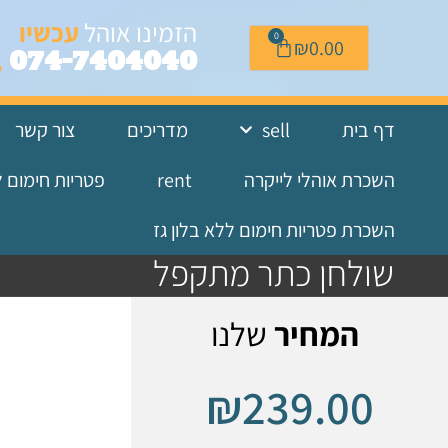
לתוכן
הזמינו אוהל
עכשיו
0
₪
0.00
074-7404040
דף בית
sell
מדריכים
צור קשר
השכרת אוהלי לייקרה
rent
פטריות חימום 
השכרת פטריות חימום ללא בלון גז
שולחן כתר מתקפל
המחיר
שלנו
₪
239.00